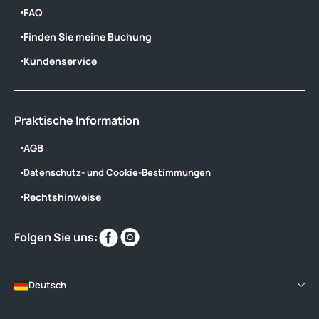
FAQ
Finden Sie meine Buchung
Kundenservice
Praktische Information
AGB
Datenschutz- und Cookie-Bestimmungen
Rechtshinweise
Finden
Finden
Folgen Sie uns:
Sie
Sie
uns
uns
im
im
Deutsch