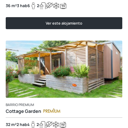
36 m²
3 hab
6
2
Ver este alojamiento
BARRIO PREMIUM
Cottage Garden
32 m²
2 hab
4
2