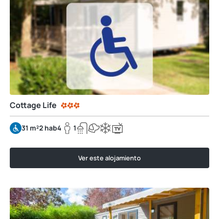
Cottage Life
31 m²
2 hab
4
1
Ver este alojamiento