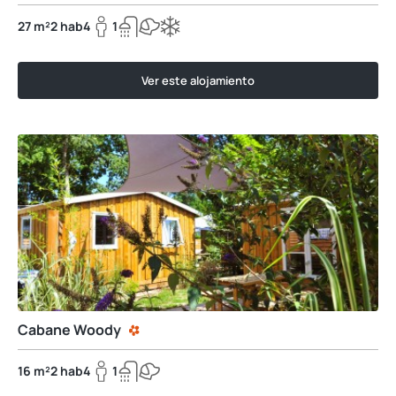
27 m²
2 hab
4
1
Ver este alojamiento
Cabane Woody
16 m²
2 hab
4
1