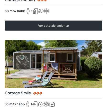
38 m²
4 hab
8
1
Ver este alojamiento
Cottage Smile
33 m²
3 hab
6
1