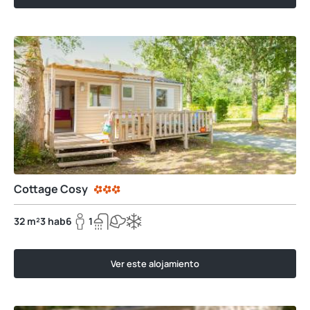
Cottage Cosy
32 m²
3 hab
6
1
Ver este alojamiento