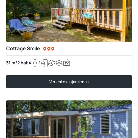
Cottage Smile
31 m²
2 hab
4
1
Ver este alojamiento