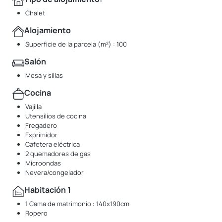
Chalet
Alojamiento
Superficie de la parcela (m²) : 100
Salón
Mesa y sillas
Cocina
Vajilla
Utensilios de cocina
Fregadero
Exprimidor
Cafetera eléctrica
2 quemadores de gas
Microondas
Nevera/congelador
Habitación 1
1 Cama de matrimonio : 140x190cm
Ropero