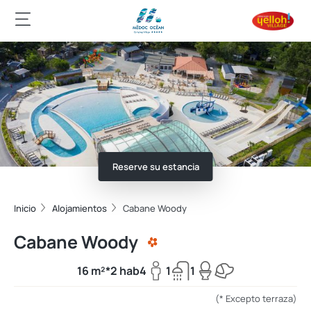
Reserve su estancia
Inicio
Alojamientos
Cabane Woody
Cabane Woody
16 m²*
2 hab
4
1
1
(* Excepto terraza)